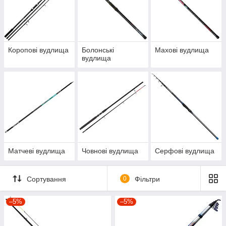
Коропові вудлища
Болонські
Махові вудлища
вудлища
Матчеві вудлища
Човнові вудлища
Серфові вудлища
Сортування
0
Фільтри
–5%
–5%