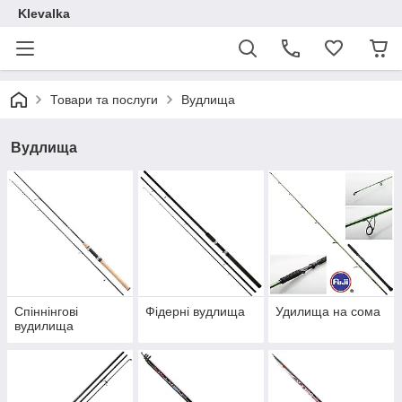
Klevalka
Товари та послуги
Вудлища
Вудлища
Спіннінгові
Фідерні вудлища
Удилища на сома
вудилища