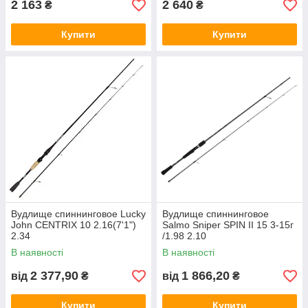
2 163
2 640
₴
₴
Купити
Купити
Вудлище спиннинговое Lucky
Вудлище спиннинговое
John CENTRIX 10 2.16(7'1")
Salmo Sniper SPIN II 15 3-15г
2.34
/1.98 2.10
В наявності
В наявності
2 377,90
1 866,20
від
₴
від
₴
Купити
Купити