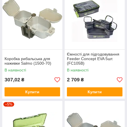
Ємності для підгодовування
Коробка рибальська для
Feeder Concept EVA 5шт.
наживки Salmo (1500-70)
(FC105B)
В наявності
В наявності
307,02
2 709
₴
₴
Купити
Купити
–5%