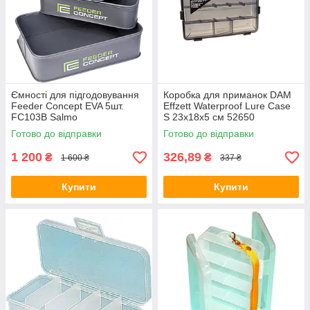
Ємності для підгодовування
Коробка для приманок DAM
Feeder Concept EVA 5шт.
Effzett Waterproof Lure Case
FC103B Salmo
S 23х18х5 см 52650
Готово до відправки
Готово до відправки
1 200
326,89
₴
₴
1 600 ₴
337 ₴
Купити
Купити