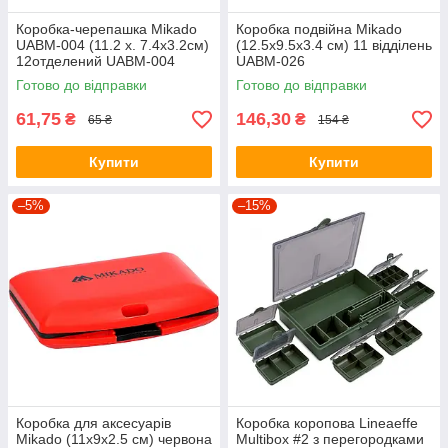
Коробка-черепашка Mikado
Коробка подвійна Mikado
UABM-004 (11.2 х. 7.4х3.2см)
(12.5x9.5x3.4 см) 11 відділень
12отделений UABM-004
UABM-026
Готово до відправки
Готово до відправки
61,75
146,30
₴
₴
65 ₴
154 ₴
Купити
Купити
–5%
–15%
Коробка для аксесуарів
Коробка коропова Lineaeffe
Mikado (11x9x2.5 см) червона
Multibox #2 з перегородками