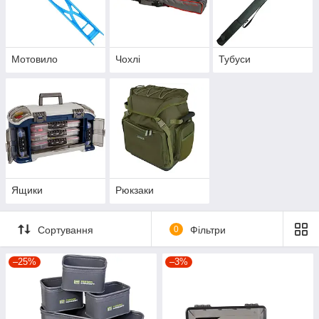
Мотовило
Чохлі
Тубуси
Ящики
Рюкзаки
Сортування
0
Фільтри
–25%
–3%