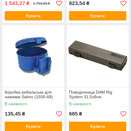
1 543,27
823,54
₴
₴
1 794,50 ₴
Купити
Купити
Коробка рибальська для
Поводочница DAM Rig
наживки Salmo (1500-68)
System 31,5х8см
В наявності
В наявності
135,45
685
₴
₴
Купити
Купити