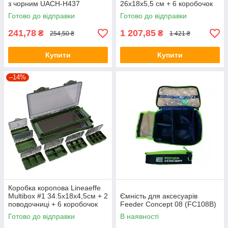
з чорним UACH-H437
26х18х5,5 см + 6 коробочок
6631505
Готово до відправки
Готово до відправки
241,78
1 207,85
₴
₴
254,50 ₴
1 421 ₴
Купити
Купити
–14%
Коробка коропова Lineaeffe
Multibox #1 34.5х18х4,5см + 2
Ємність для аксесуарів
поводочниці + 6 коробочок
Feeder Concept 08 (FC108B)
6631500
Готово до відправки
В наявності