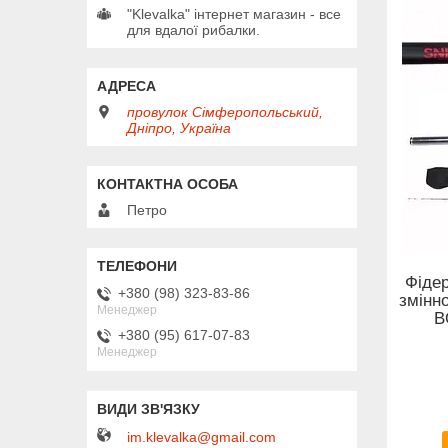
"Klevalka" інтернет магазин - все
для вдалої рибалки.
провулок Сімферопольський,
Дніпро, Україна
Петро
Фіде
+380 (98) 323-83-86
змінн
Менеджер
B
+380 (95) 617-07-83
Менеджер
im.klevalka@gmail.com