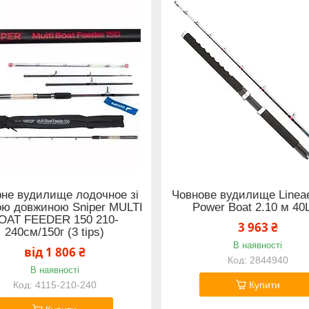
рне вудилище лодочное зі
Човнове вудилище Lineae
ою довжиною Sniper MULTI
Power Boat 2.10 м 40
OAT FEEDER 150 210-
3 963 ₴
240см/150г (3 tips)
В наявності
від 1 806 ₴
2844940
В наявності
4115-210-240
Купити