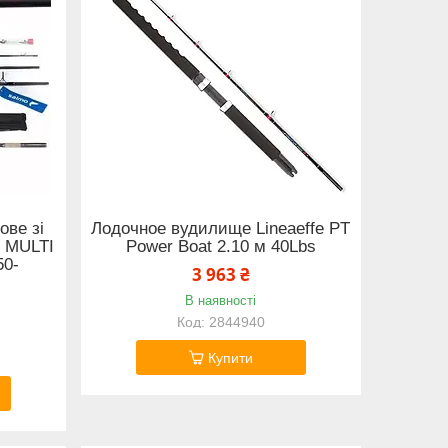
ове зі
Лодочное вудилище Lineaeffe PT
r MULTI
Power Boat 2.10 м 40Lbs
50-
3 963 ₴
В наявності
2844940
Купити