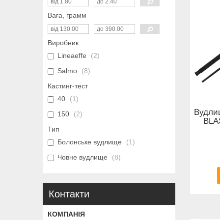
Вага, грамм
Виробник
Lineaeffe
2
Salmo
8
Кастинг-тест
40
1
Вудли
150
2
BLA
Тип
Болонське вудлище
1
Човне вудлище
8
Контакти