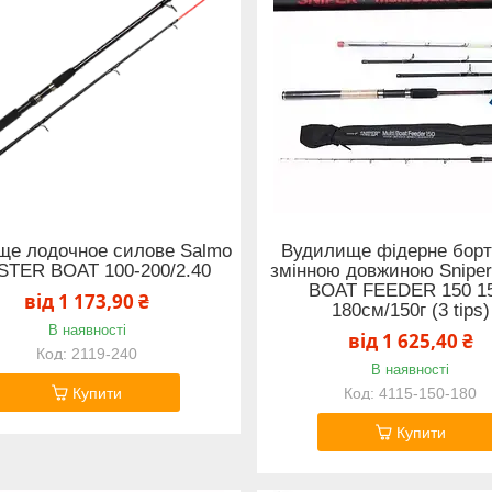
ще лодочное силове Salmo
Вудилище фідерне борт
STER BOAT 100-200/2.40
змінною довжиною Snipe
BOAT FEEDER 150 1
від 1 173,90 ₴
180см/150г (3 tips)
В наявності
від 1 625,40 ₴
2119-240
В наявності
Купити
4115-150-180
Купити