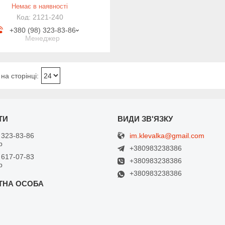
Немає в наявності
2121-240
+380 (98) 323-83-86
Менеджер
im.klevalka@gmail.com
 323-83-86
р
+380983238386
 617-07-83
+380983238386
р
+380983238386