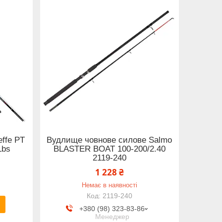
ffe PT
Вудлище човнове силове Salmo
Lbs
BLASTER BOAT 100-200/2.40
2119-240
1 228 ₴
Немає в наявності
2119-240
+380 (98) 323-83-86
Менеджер