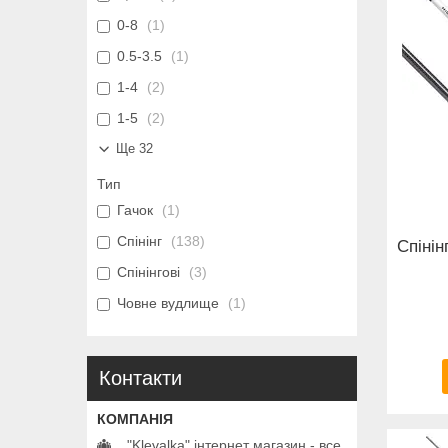
0-8
1
0.5-3.5
1
1-4
2
1-5
2
Ще 32
Тип
Гачок
1
Спінінг
138
Спінін
Спінінгові
3
Човне вудлище
1
Контакти
"Klevalka" інтернет магазин - все