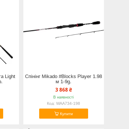
ra Light
Спінінг Mikado #Blocks Player 1.98
р.
м 1-9g.
3 868 ₴
В наявності
WAA734-198
Купити