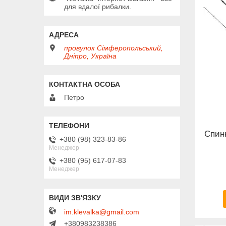
для вдалої рибалки.
провулок Сімферопольський,
Дніпро, Україна
Петро
Спинн
+380 (98) 323-83-86
Менеджер
+380 (95) 617-07-83
Менеджер
im.klevalka@gmail.com
+380983238386