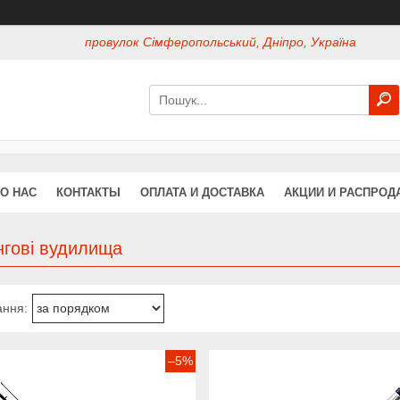
провулок Сімферопольський, Дніпро, Україна
О НАС
КОНТАКТЫ
ОПЛАТА И ДОСТАВКА
АКЦИИ И РАСПРОД
нгові вудилища
–5%