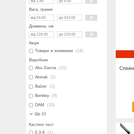
Вага, грамм
Довжина, см
Акція
Товари зі знижками
18
Виробник
Abu Garcia
32
Спінін
Akinak
2
Balzer
2
Berkley
9
DAM
33
Ще 13
Кастинг-тест
0,3-6
1