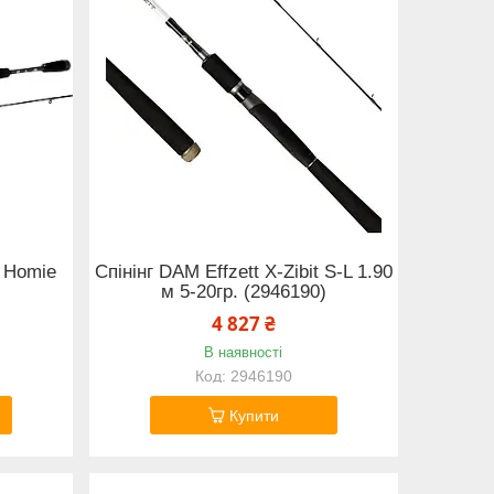
 Homie
Спінінг DAM Effzett X-Zibit S-L 1.90
м 5-20гр. (2946190)
4 827 ₴
В наявності
2946190
Купити