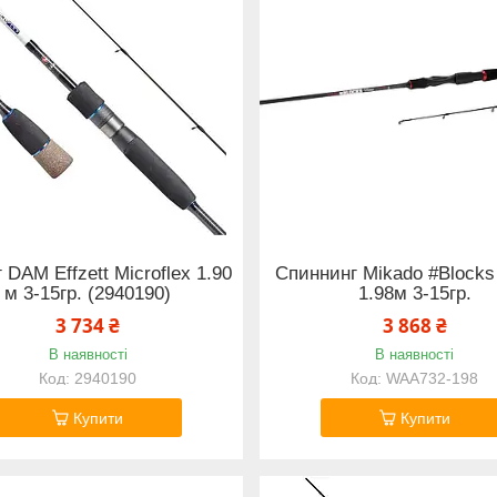
г DAM Effzett Microflex 1.90
Спиннинг Mikado #Blocks
м 3-15гр. (2940190)
1.98м 3-15гр.
3 734 ₴
3 868 ₴
В наявності
В наявності
2940190
WAA732-198
Купити
Купити