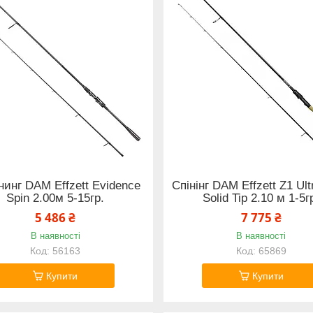
инг DAM Effzett Evidence
Спінінг DAM Effzett Z1 Ult
Spin 2.00м 5-15гр.
Solid Tip 2.10 м 1-5г
5 486 ₴
7 775 ₴
В наявності
В наявності
56163
65869
Купити
Купити