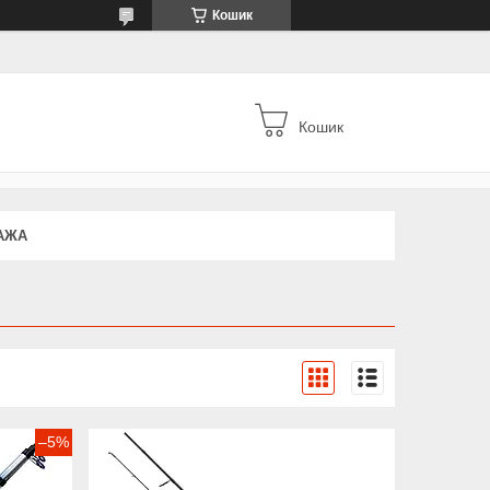
Кошик
Кошик
АЖА
–5%