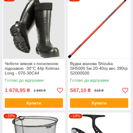
Чоботи зимові з посиленою
Вудка махова Shizuka
підошвою -30°C 44р Kolmax
SH5000 5м 20-40гр вес 390гр
Long - 070-30С44
S2000500
Готово до відправки
Готово до відправки
1 678,95
587,10
₴
₴
1 845 ₴
618 ₴
Купити
Купити
–10%
–14%