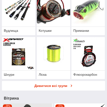
Вудлища
Котушки
Приманки
Шнури
Ліска
Флюорокарбон
Дивитися всі групи
Вітрина
–9%
–5%