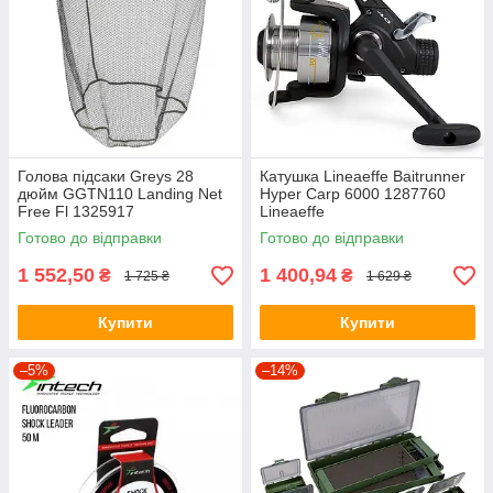
Голова підсаки Greys 28
Катушка Lineaeffe Baitrunner
дюйм GGTN110 Landing Net
Hyper Carp 6000 1287760
Free Fl 1325917
Lineaeffe
Готово до відправки
Готово до відправки
1 552,50
1 400,94
₴
₴
1 725 ₴
1 629 ₴
Купити
Купити
–5%
–14%