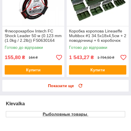
Флюорокарбон Intech FC
Коробка коропова Lineaeffe
Shock Leader 50 м (0.123 mm
Multibox #1 34.5х18х4,5см + 2
(1.0kg / 2.2lb)) FS0630164
поводочниці + 6 коробочок
6631500
Готово до відправки
Готово до відправки
155,80
1 543,27
₴
₴
164 ₴
1 794,50 ₴
Купити
Купити
Показати ще
Klevalka
Рыболовные товары