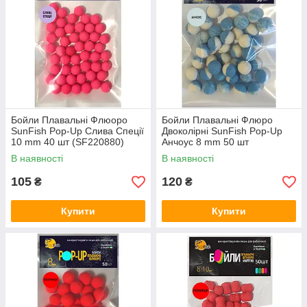
Бойли Плавальні Флюоро
Бойли Плавальні Флюро
SunFish Pop-Up Слива Спеції
Двоколірні SunFish Pop-Up
10 mm 40 шт (SF220880)
Анчоус 8 mm 50 шт
(SF220815)
В наявності
В наявності
105
120
₴
₴
Купити
Купити