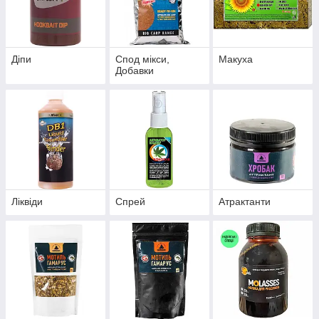
Діпи
Спод мікси,
Макуха
Добавки
Ліквіди
Спрей
Атрактанти