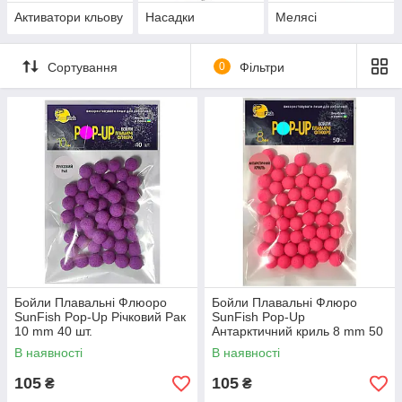
Активатори кльову
Насадки
Мелясі
Сортування
0
Фільтри
Бойли Плавальні Флюоро
Бойли Плавальні Флюро
SunFish Pop-Up Річковий Рак
SunFish Pop-Up
10 mm 40 шт.
Антарктичний криль 8 mm 50
шт (SF220646)
В наявності
В наявності
105
105
₴
₴