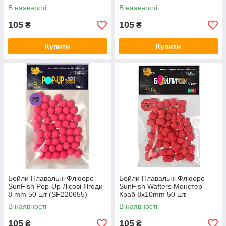
(SF220665)
В наявності
В наявності
105
105
₴
₴
Купити
Купити
Бойли Плавальні Флюоро
Бойли Плавальні Флюоро
SunFish Pop-Up Лісові Ягоди
SunFish Wafters Монстер
8 mm 50 шт (SF220655)
Краб 8x10mm 50 шт.
В наявності
В наявності
105
105
₴
₴