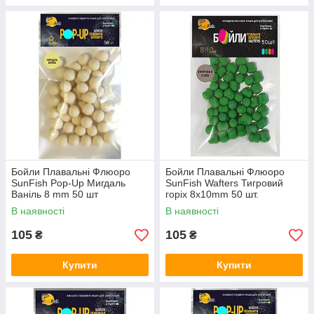
Бойли Плавальні Флюоро
Бойли Плавальні Флюоро
SunFish Pop-Up Мигдаль
SunFish Wafters Тигровий
Ваніль 8 mm 50 шт
горіх 8x10mm 50 шт.
(SF220876)
В наявності
В наявності
105
105
₴
₴
Купити
Купити