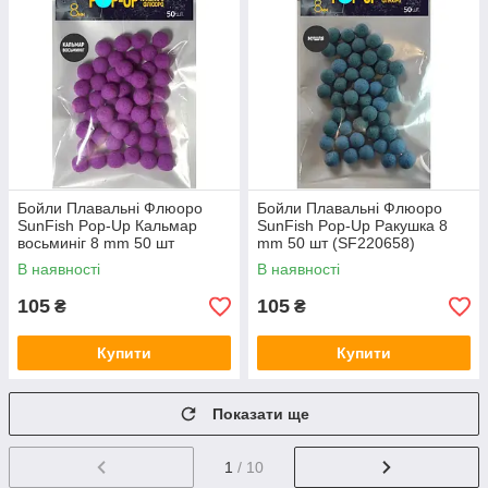
Бойли Плавальні Флюоро
Бойли Плавальні Флюоро
SunFish Pop-Up Кальмар
SunFish Pop-Up Ракушка 8
восьминіг 8 mm 50 шт
mm 50 шт (SF220658)
(SF220650)
В наявності
В наявності
105
105
₴
₴
Купити
Купити
Показати ще
1
/ 10