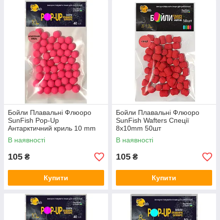
Бойли Плавальні Флюоро
Бойли Плавальні Флюоро
SunFish Pop-Up
SunFish Wafters Спеції
Антарктичний криль 10 mm
8x10mm 50шт
40 шт (SF220027)
В наявності
В наявності
105
105
₴
₴
Купити
Купити