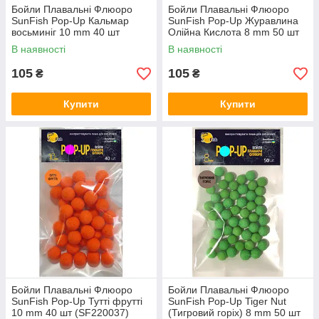
Бойли Плавальні Флюоро
Бойли Плавальні Флюоро
SunFish Pop-Up Кальмар
SunFish Pop-Up Журавлина
восьминіг 10 mm 40 шт
Олійна Кислота 8 mm 50 шт
(SF220839)
(SF220647)
В наявності
В наявності
105
105
₴
₴
Купити
Купити
Бойли Плавальні Флюоро
Бойли Плавальні Флюоро
SunFish Pop-Up Тутті фрутті
SunFish Pop-Up Tiger Nut
10 mm 40 шт (SF220037)
(Тигровий горіх) 8 mm 50 шт