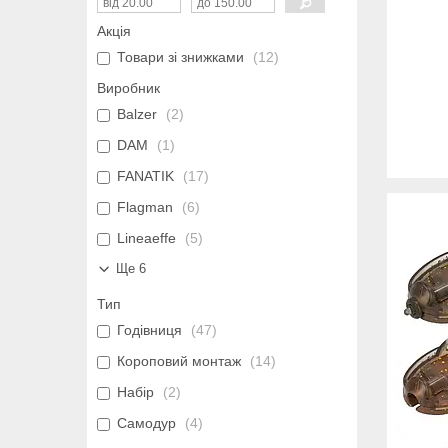
Акція
Товари зі знижками
12
Виробник
Balzer
2
DAM
1
FANATIK
17
Flagman
6
Lineaeffe
5
Ще 6
Тип
Годівниця
47
Короповий монтаж
14
Набір
2
Самодур
4