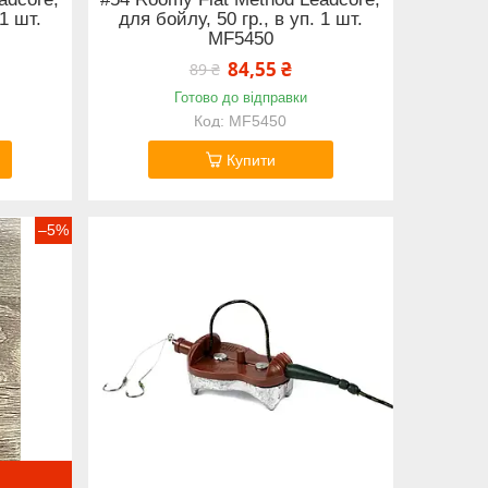
 1 шт.
для бойлу, 50 гр., в уп. 1 шт.
MF5450
84,55 ₴
89 ₴
Готово до відправки
MF5450
Купити
–5%