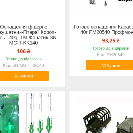
Оснащення фідерне
Готове оснащення Карас
кушатник-Гітара" Короп-
40г PM20540 Профмо
сь 140g, ТМ Фанатик SN-
93,25 ₴
MGIT-KK140
Готово до відправки
106 ₴
PM20540
Готово до відправки
SN-MGIT-KK140
Купити
Купити