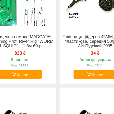
щення сомове MADCAT®
Годівниця фідерна 45ММ,
ing Profi River Rig "WORM
пластикова, середня 50г
& SQUID" L,1,8м 60гр
АЙ-Підсікай 2035
833 ₴
34 ₴
В наявності
Готово до відправки
56000
2035
Купити
Купити