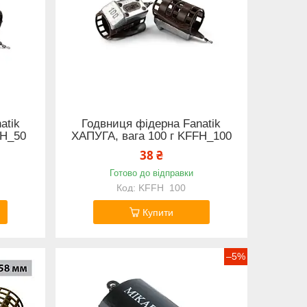
atik
Годвниця фідерна Fanatik
FH_50
ХАПУГА, вага 100 г KFFH_100
38 ₴
Готово до відправки
KFFH_100
Купити
–5%