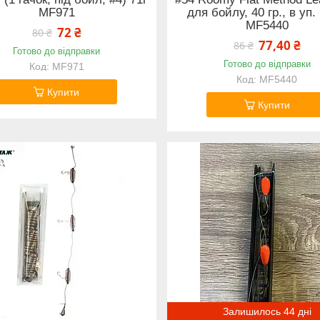
MF971
для бойлу, 40 гр., в уп.
MF5440
72 ₴
80 ₴
77,40 ₴
86 ₴
Готово до відправки
Готово до відправки
MF971
MF5440
Купити
Купити
Залишилось 44 дні