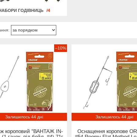
НАБОРИ ГОДІВНИЦЬ
4
–10%
Залишилось 44 дні
Залишилось 44 дні
ж короповий "ВАНТАЖ IN-
Оснащення коропове O
 (1 гачок, під бойл, #4) 71г
#54 Roomy Flat Method Le