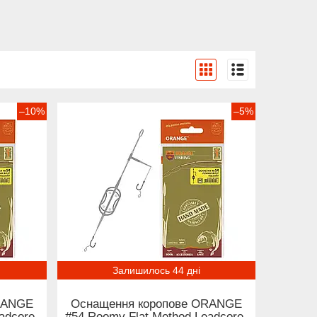
–10%
–5%
Залишилось 44 дні
RANGE
Оснащення коропове ORANGE
adcore,
#54 Roomy Flat Method Leadcore,