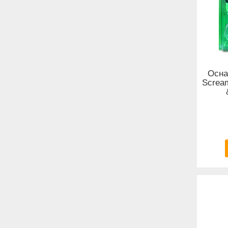
Осна
Scream