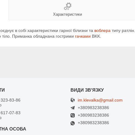
Характеристики
поєднує в собі характеристики гарної білизни та
воблера
типу ратлін
ке тіло. Приманка обладнана гострими
гачками
BKK.
im.klevalka@gmail.com
 323-83-86
р
+380983238386
 617-07-83
+380983238386
р
+380983238386