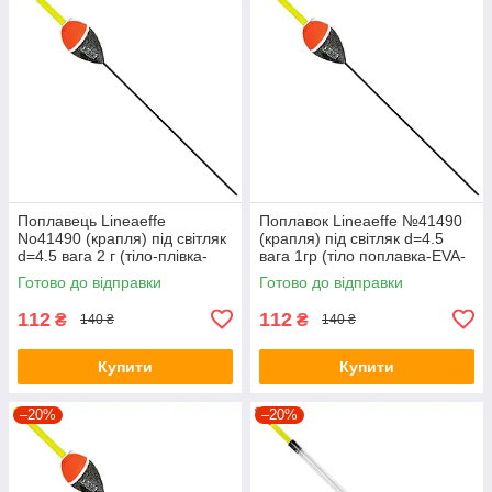
Поплавець Lineaeffe
Поплавок Lineaeffe №41490
No41490 (крапля) під світляк
(крапля) під світляк d=4.5
d=4.5 вага 2 г (тіло-плівка-
вага 1гр (тіло поплавка-EVA-
EVA- не ламається) 4149020
не ламається) 4149010
Готово до відправки
Готово до відправки
112
112
₴
₴
140 ₴
140 ₴
Купити
Купити
–20%
–20%