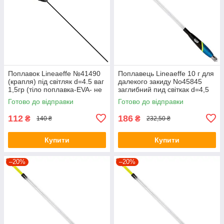
Поплавок Lineaeffe №41490
Поплавець Lineaeffe 10 г для
(крапля) під світляк d=4.5 ваг
далекого закиду No45845
1,5гр (тіло поплавка-EVA- не
заглибний пид світкак d=4,5
ломаєтся) 4149015
4584510
Готово до відправки
Готово до відправки
112
186
₴
₴
140 ₴
232,50 ₴
Купити
Купити
–20%
–20%