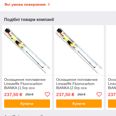
Всі умови повернення
Подібні товари компанії
Оснащення поплавочне
Оснащення поплавочне
Осн
Lineaeffe Fluorocarbon
Lineaeffe Fluorocarbon
Line
BIANKA (1,5гр осн
BIANKA (2.0гр осн
BIAN
жилка0.14 пов.0.12
жилка0.18пов.0.16
жилк
237,50
237,50
237
₴
₴
250 ₴
250 ₴
гачок№16) 7852015/16
гачок№12) 7852020/12
гачо
Купити
Купити