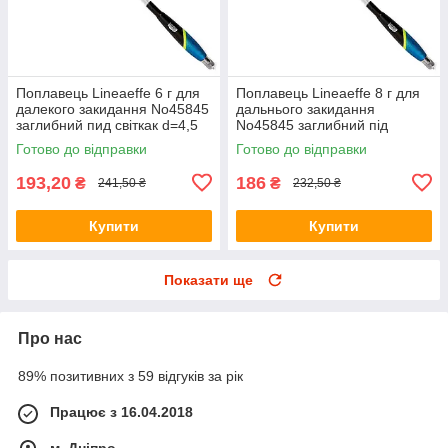
Поплавець Lineaeffe 6 г для
Поплавець Lineaeffe 8 г для
далекого закидання No45845
дальнього закидання
заглибний пид світкак d=4,5
No45845 заглибний під
4584506
світляк d=4,5 4584508
Готово до відправки
Готово до відправки
193,20
186
₴
₴
241,50 ₴
232,50 ₴
Купити
Купити
Показати ще
Про нас
89% позитивних з 59 відгуків за рік
Працює з 16.04.2018
м. Дніпро