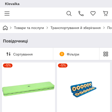
Klevalka
Товари та послуги
Транспортування й зберігання
По
Повідочниці
Сортування
0
Фільтри
–5%
–5%