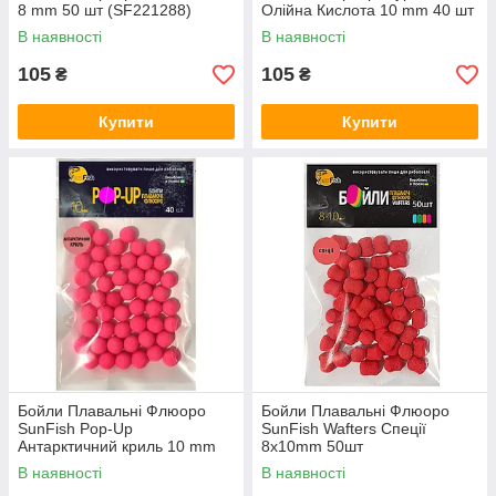
8 mm 50 шт (SF221288)
Олійна Кислота 10 mm 40 шт
(SF220832)
В наявності
В наявності
105
105
₴
₴
Купити
Купити
Бойли Плавальні Флюоро
Бойли Плавальні Флюоро
SunFish Pop-Up
SunFish Wafters Спеції
Антарктичний криль 10 mm
8x10mm 50шт
40 шт (SF220027)
В наявності
В наявності