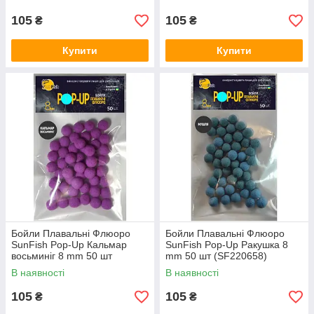
105
105
₴
₴
Купити
Купити
Бойли Плавальні Флюоро
Бойли Плавальні Флюоро
SunFish Pop-Up Кальмар
SunFish Pop-Up Ракушка 8
восьминіг 8 mm 50 шт
mm 50 шт (SF220658)
(SF220650)
В наявності
В наявності
105
105
₴
₴