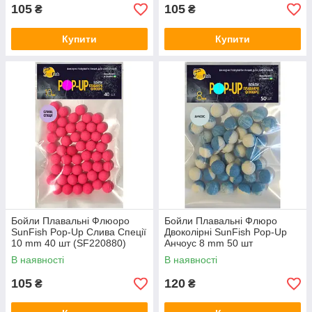
105
105
₴
₴
Купити
Купити
Бойли Плавальні Флюоро
Бойли Плавальні Флюро
SunFish Pop-Up Слива Спеції
Двоколірні SunFish Pop-Up
10 mm 40 шт (SF220880)
Анчоус 8 mm 50 шт
(SF220815)
В наявності
В наявності
105
120
₴
₴