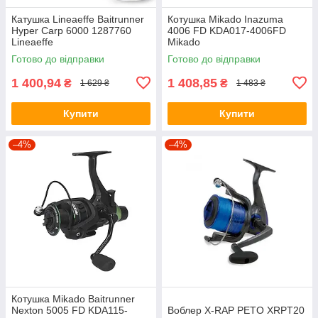
Катушка Lineaeffe Baitrunner
Котушка Mikado Inazuma
Hyper Carp 6000 1287760
4006 FD KDA017-4006FD
Lineaeffe
Mikado
Готово до відправки
Готово до відправки
1 400,94
1 408,85
₴
₴
1 629 ₴
1 483 ₴
Купити
Купити
–4%
–4%
Котушка Mikado Baitrunner
Nexton 5005 FD KDA115-
Воблер X-RAP PETO XRPT20