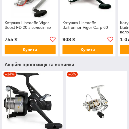
Котушка Lineaeffe Vigor
Котушка Lineaeffe
Коту
Boost FD 20 з волосінню
Baitrunner Vigor Carp 60
Bait
воло
755
908
1 0
₴
₴
Купити
Купити
Акційні пропозиції та новинки
–14%
–5%