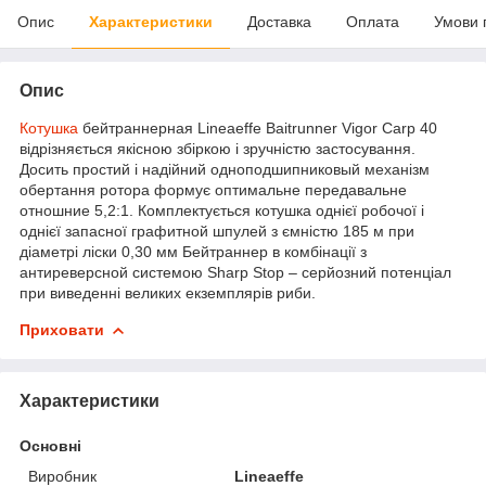
Опис
Характеристики
Доставка
Оплата
Умови 
Опис
Котушка
бейтраннерная Lineaeffe Baitrunner Vigor Carp 40
відрізняється якісною збіркою і зручністю застосування.
Досить простий і надійний одноподшипниковый механізм
обертання ротора формує оптимальне передавальне
отношние 5,2:1. Комплектується котушка однієї робочої і
однієї запасної графитной шпулей з ємністю 185 м при
діаметрі ліски 0,30 мм Бейтраннер в комбінації з
антиреверсной системою Sharp Stop – серйозний потенціал
при виведенні великих екземплярів риби.
Приховати
Характеристики
Основні
Виробник
Lineaeffe