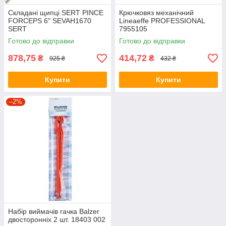
Складані щипці SERT PINCE
Крючковяз механічний
FORCEPS 6" SEVAH1670
Lineaeffe PROFESSIONAL
SERT
7955105
Готово до відправки
Готово до відправки
878,75
414,72
₴
₴
925 ₴
432 ₴
Купити
Купити
–2%
Набір виймачів гачка Balzer
двосторонніх 2 шт. 18403 002