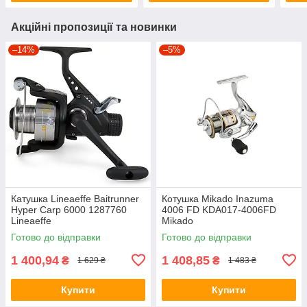
Акційні пропозиції та новинки
–14%
–5%
Катушка Lineaeffe Baitrunner
Котушка Mikado Inazuma
Hyper Carp 6000 1287760
4006 FD KDA017-4006FD
Lineaeffe
Mikado
Готово до відправки
Готово до відправки
1 400,94
1 408,85
₴
₴
1 629 ₴
1 483 ₴
Купити
Купити