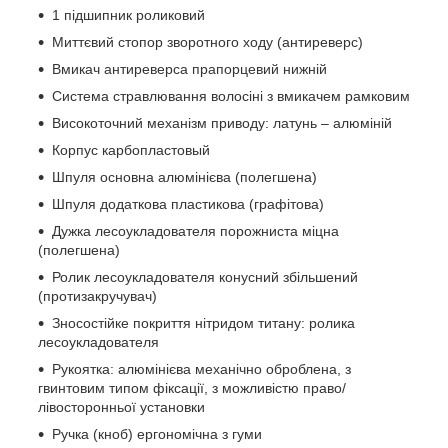
1 підшипник роликовий
Миттєвий стопор зворотного ходу (антиреверс)
Вмикач антиреверса прапорцевий нижній
Система стравлювання волосіні з вмикачем рамковим
Високоточний механізм приводу: латунь – алюміній
Корпус карбопластовый
Шпуля основна алюмінієва (полегшена)
Шпуля додаткова пластикова (графітова)
Дужка лесоукладователя порожниста міцна
(полегшена)
Ролик лесоукладователя конусний збільшений
(протизакручувач)
Зносостійке покриття нітридом титану: ролика
лесоукладователя
Рукоятка: алюмінієва механічно оброблена, з
гвинтовим типом фіксації, з можливістю право/
лівосторонньої установки
Ручка (кноб) ергономічна з гуми