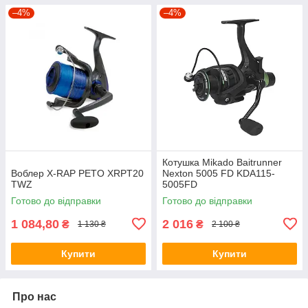
–4%
–4%
Котушка Mikado Baitrunner
Воблер X-RAP PETO XRPT20
Nexton 5005 FD KDA115-
TWZ
5005FD
Готово до відправки
Готово до відправки
1 084,80
2 016
₴
₴
1 130 ₴
2 100 ₴
Купити
Купити
Про нас