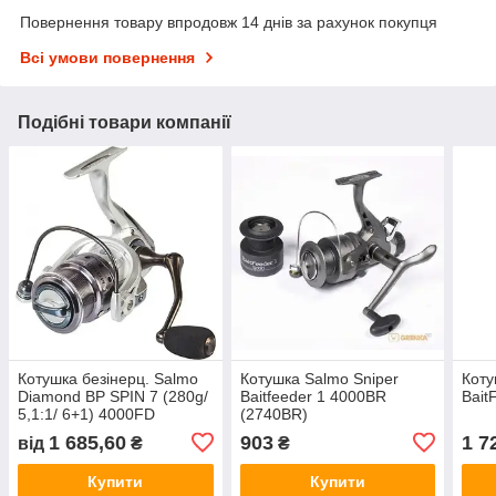
Повернення товару впродовж 14 днів за рахунок покупця
Всі умови повернення
Подібні товари компанії
Котушка безінерц. Salmo
Котушка Salmo Sniper
Коту
Diamond BP SPIN 7 (280g/
Baitfeeder 1 4000BR
Bait
5,1:1/ 6+1) 4000FD
(2740BR)
1 685,60
903
1 7
від
₴
₴
Купити
Купити