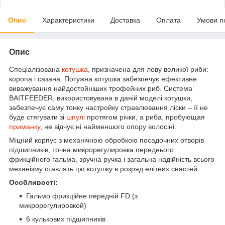
Опис
Характеристики
Доставка
Оплата
Умови п
Опис
Спеціалізована
котушка
, призначена для лову великої риби:
коропа і сазана. Потужна котушка забезпечує ефективне
виважування найдостойніших трофейних риб. Система
BAITFEEDER, використовувана в даній моделі котушки,
забезпечує саму тонку настройку стравлювання ліски – її не
буде стягувати зі
шпулі
протягом річки, а риба, пробующая
приманку
, не відчує ні найменшого опору волосіні.
Міцний корпус з механічною обробкою посадочних отворів
підшипників, точна микрорегулировка переднього
фрикційного гальма, зручна ручка і загальна надійність всього
механізму ставлять цю котушку в розряд елітних снастей.
Особливості:
Гальмо фрикційне передній FD (з
микрорегулировкой)
6 кулькових підшипників