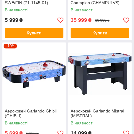
SWE/FIN (71-1145-01)
Champion (CHAMPULVS)
В наявності
В наявності
5 999
35 999
₴
₴
39 999 ₴
Купити
Купити
–10%
Аерохокей Garlando Ghibli
Аерохокей Garlando Mistral
(GHIBLI)
(MISTRAL)
В наявності
В наявності
5 699
14 899
₴
₴
6 299 ₴