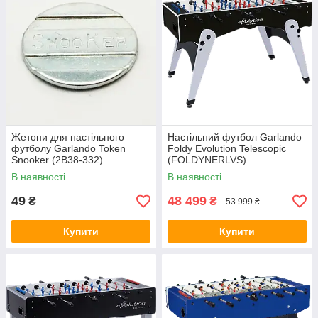
Жетони для настільного
Настільний футбол Garlando
футболу Garlando Token
Foldy Evolution Telescopic
Snooker (2B38-332)
(FOLDYNERLVS)
В наявності
В наявності
49
48 499
₴
₴
53 999 ₴
Купити
Купити