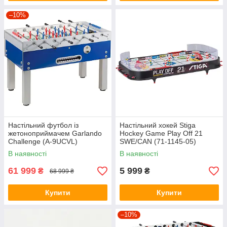
–10%
Настільний футбол із
Настільний хокей Stiga
жетоноприймачем Garlando
Hockey Game Play Off 21
Challenge (A-9UCVL)
SWE/CAN (71-1145-05)
В наявності
В наявності
61 999
5 999
₴
₴
68 999 ₴
Купити
Купити
–10%