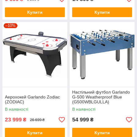
Купити
Купити
–10%
Настільний футбол Garlando
Аерохокей Garlando Zodiac
G-500 Weatherproof Blue
(ZODIAC)
(G500WBLGULLA)
В наявності
В наявності
23 999
54 999
₴
₴
26 699 ₴
Купити
Купити