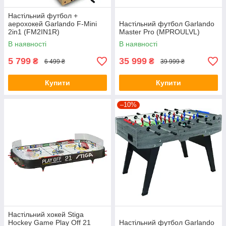
Настільний футбол +
аерохокей Garlando F-Mini
Настільний футбол Garlando
2in1 (FM2IN1R)
Master Pro (MPROULVL)
В наявності
В наявності
5 799
35 999
₴
₴
6 499 ₴
39 999 ₴
Купити
Купити
–10%
Настільний хокей Stiga
Hockey Game Play Off 21
Настільний футбол Garlando