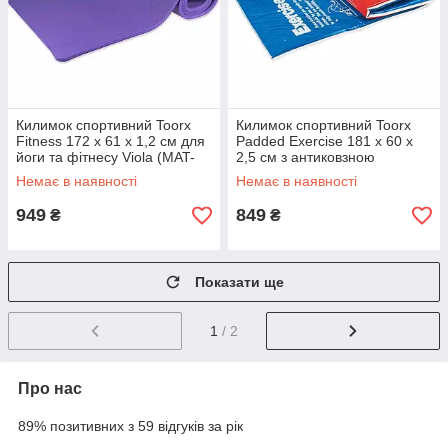
Килимок спортивний Toorx
Килимок спортивний Toorx
Fitness 172 х 61 х 1,2 см для
Padded Exercise 181 х 60 х
йоги та фітнесу Viola (MAT-
2,5 см з антиковзною
185)
поверхнею Blu/Rosso (MAT-
Немає в наявності
Немає в наявності
GE)
949
849
₴
₴
Показати ще
1
/ 2
Про нас
89% позитивних з 59 відгуків за рік