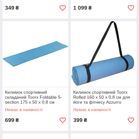
349
1 099
₴
₴
Килимок спортивний
Килимок спортивний Toorx
складаний Toorx Foldable 5-
Rolled 160 х 50 х 0,8 см для
section 175 х 50 х 0,8 см
йоги та фітнесу Azzurro
Azzurro (MAT-175)
(MAT-160)
Немає в наявності
Немає в наявності
699
399
₴
₴