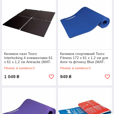
Килимок пазл Toorx
Килимок спортивний Toorx
Interlocking 4 елементами 61
Fitness 172 х 61 х 1,2 см для
х 61 х 1,2 см Antracite (MAT-
йоги та фітнесу Blue (MAT-
60)
172)
Немає в наявності
Немає в наявності
1 049
949
₴
₴