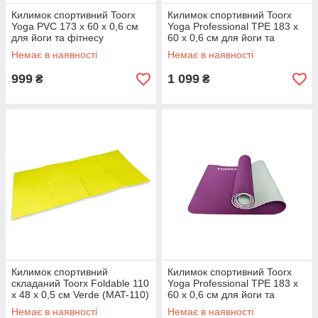
Килимок спортивний Toorx
Килимок спортивний Toorx
Yoga PVC 173 х 60 х 0,6 см
Yoga Professional TPE 183 х
для йоги та фітнесу
60 х 0,6 см для йоги та
Viola/Antracite (MAT-177)
фітнесу Azzurro/Antracite
Немає в наявності
Немає в наявності
999
1 099
₴
₴
Килимок спортивний
Килимок спортивний Toorx
складаний Toorx Foldable 110
Yoga Professional TPE 183 х
х 48 х 0,5 см Verde (MAT-110)
60 х 0,6 см для йоги та
фітнесу Burgundi/Perla (MAT-
Немає в наявності
Немає в наявності
184)