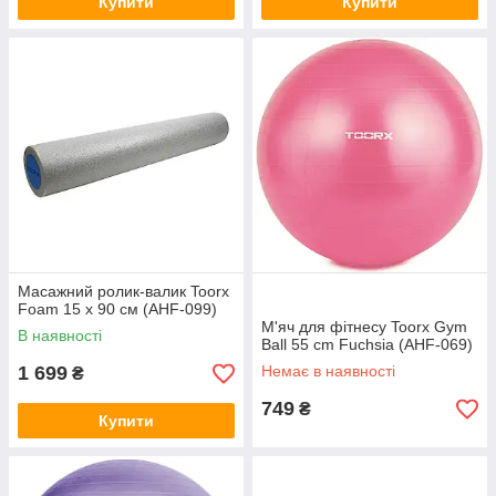
Купити
Купити
Масажний ролик-валик Toorx
Foam 15 х 90 см (AHF-099)
М'яч для фітнесу Toorx Gym
В наявності
Ball 55 cm Fuchsia (AHF-069)
1 699
Немає в наявності
₴
749
₴
Купити