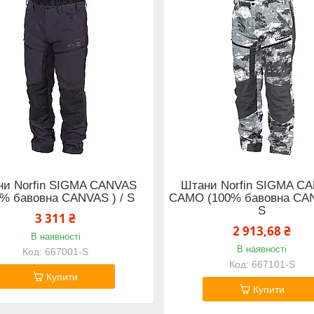
ни Norfin SIGMA CANVAS
Штани Norfin SIGMA C
0% бавовна CANVAS ) / S
CAMO (100% бавовна CAN
S
3 311 ₴
2 913,68 ₴
В наявності
В наявності
667001-S
667101-S
Купити
Купити