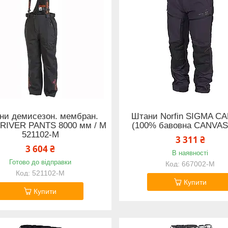
ни демисезон. мембран.
Штани Norfin SIGMA C
n RIVER PANTS 8000 мм / M
(100% бавовна CANVAS 
521102-M
3 311 ₴
3 604 ₴
В наявності
Готово до відправки
667002-M
521102-M
Купити
Купити