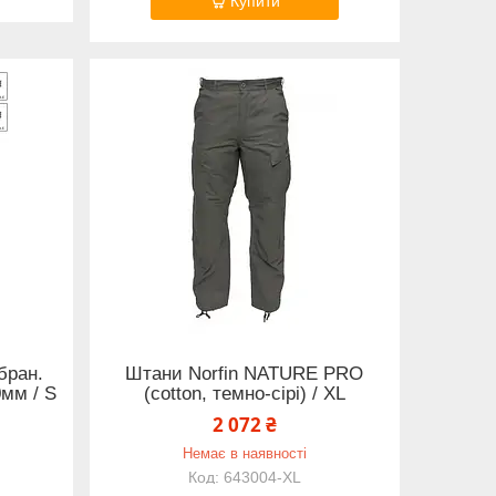
Купити
бран.
Штани Norfin NATURE PRO
мм / S
(cotton, темно-сірі) / XL
2 072 ₴
Немає в наявності
643004-XL