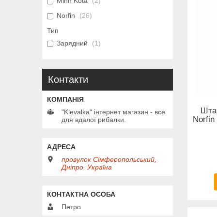
Minn Kota
2
Norfin
26
Тип
Зарядний
1
Контакти
Шта
"Klevalka" інтернет магазин - все
Norfi
для вдалої рибалки.
провулок Сімферопольський,
Дніпро, Україна
Петро