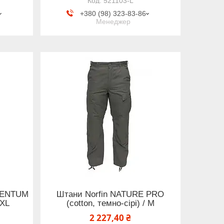
521103-L
+380 (98) 323-83-86
Менеджер
MENTUM
Штани Norfin NATURE PRO
 XL
(cotton, темно-сірі) / M
2 227,40 ₴