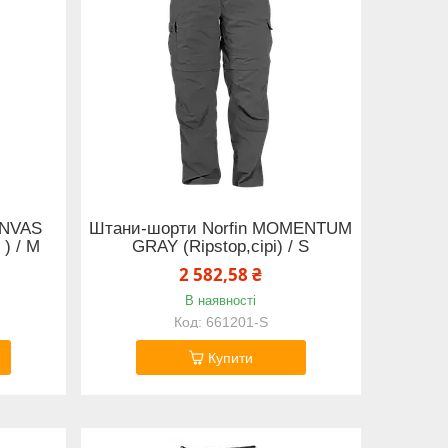
ANVAS
Штани-шорти Norfin MOMENTUM
) / M
GRAY (Ripstop,сірі) / S
2 582,58 ₴
В наявності
661201-S
Купити