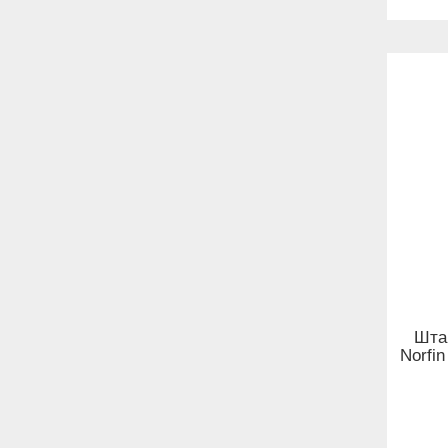
Шта
Norfi