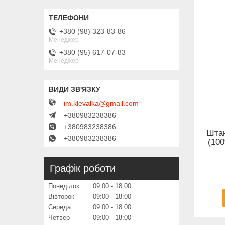
+380 (98) 323-83-86
Менеджер
+380 (95) 617-07-83
Менеджер
im.klevalka@gmail.com
+380983238386
+380983238386
Шта
+380983238386
(10
Графік роботи
Понеділок
09:00
18:00
Вівторок
09:00
18:00
Середа
09:00
18:00
Четвер
09:00
18:00