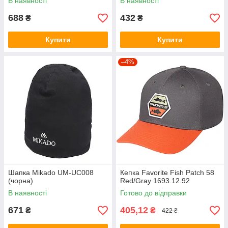
В наявності
В наявності
688
432
₴
₴
Купити
Купити
–4%
Шапка Mikado UM-UC008
Кепка Favorite Fish Patch 58
(чорна)
Red/Gray 1693.12.92
В наявності
Готово до відправки
671
405,12
₴
₴
422 ₴