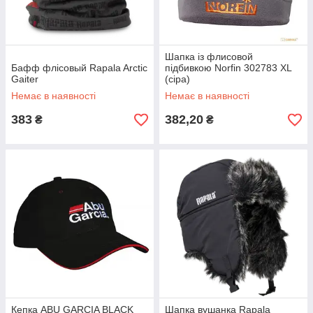
Шапка із флисовой
Бафф флісовый Rapala Arctic
підбивкою Norfin 302783 XL
Gaiter
(сіра)
Немає в наявності
Немає в наявності
383
382,20
₴
₴
Кепка ABU GARCIA BLACK
Шапка вушанка Rapala