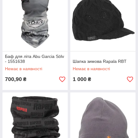
Баф для літа Abu Garcia Sölv
- 1551638
Шапка зимова Rapala RBT
Немає в наявності
Немає в наявності
700,90
1 000
₴
₴