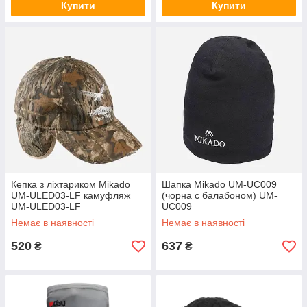
Купити
Купити
Кепка з ліхтариком Mikado
Шапка Mikado UM-UC009
UM-ULED03-LF камуфляж
(чорна c балабоном) UM-
UM-ULED03-LF
UC009
Немає в наявності
Немає в наявності
520
637
₴
₴