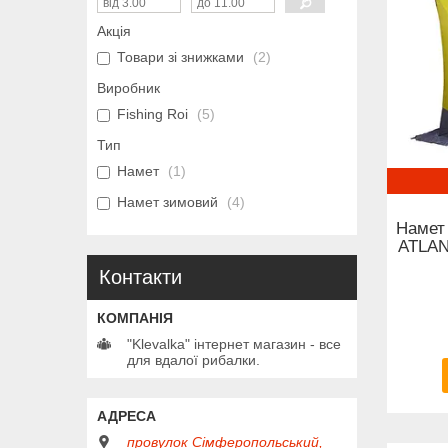
Акція
Товари зі знижками
2
Виробник
Fishing Roi
5
Тип
Намет
1
Намет зимовий
4
Намет 
ATLAN
Контакти
"Klevalka" інтернет магазин - все
для вдалої рибалки.
провулок Сімферопольський,