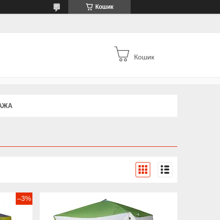
Кошик
Кошик
АЖА
–3%