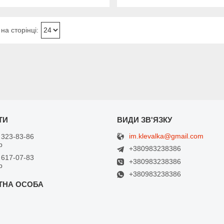
im.klevalka@gmail.com
 323-83-86
р
+380983238386
 617-07-83
+380983238386
р
+380983238386