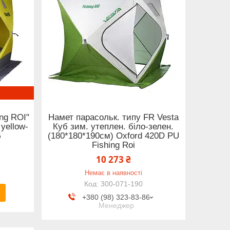
ng ROI"
Намет парасольк. типу FR Vesta
yellow-
Куб зим. утеплен. біло-зелен.
G
(180*180*190см) Oxford 420D PU
Fishing Roi
10 273 ₴
Немає в наявності
300-071-190
+380 (98) 323-83-86
Менеджер