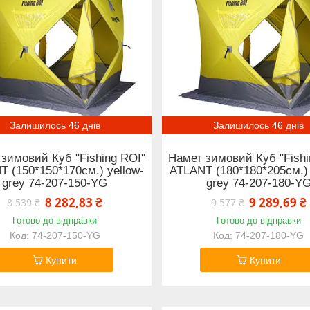
Залишилось 46 днів
Залишилось 46 днів
зимовий Куб "Fishing ROI"
Намет зимовий Куб "Fishi
T (150*150*170см.) yellow-
ATLANT (180*180*205см.) 
grey 74-207-150-YG
grey 74-207-180-Y
8 282,83 ₴
9 289,69 ₴
8 539 ₴
9 577 ₴
Готово до відправки
Готово до відправки
74-207-150-YG
74-207-180-YG
Купити
Купити