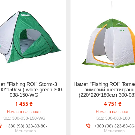
ет "Fishing ROI" Storm-3
Намет "Fishing ROI" Torna
00*150см.) white-green 300-
зимовий шестигранн
038-150-WG
(220*220*180см) 300-08
1 455 ₴
4 751 ₴
Немає в наявності
Немає в наявності
300-038-150-WG
300-083-180
+380 (98) 323-83-86
+380 (98) 323-83-86
Менеджер
Менеджер