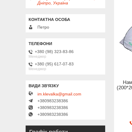
Дніпро, Україна
Петро
+380 (98) 323-83-86
Менеджер
+380 (95) 617-07-83
Менеджер
Нам
(200*2
im.klevalka@gmail.com
+380983238386
+380983238386
+380983238386
Графік роботи