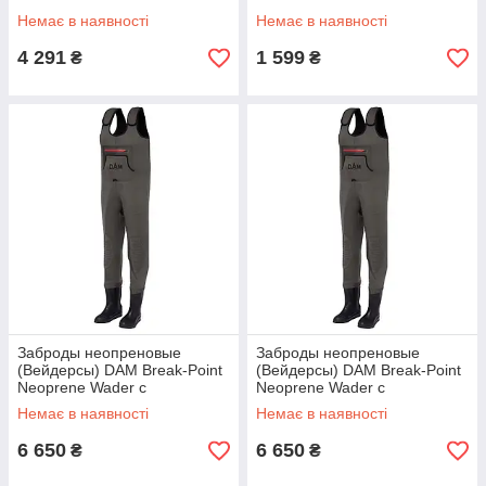
Немає в наявності
Немає в наявності
4 291
1 599
₴
₴
Заброды неопреновые
Заброды неопреновые
(Вейдерсы) DAM Break-Point
(Вейдерсы) DAM Break-Point
Neoprene Wader с
Neoprene Wader с
наколенниками 4мм 44/45р.
наколенниками 4мм 46/47р.
Немає в наявності
Немає в наявності
57688
57689
6 650
6 650
₴
₴