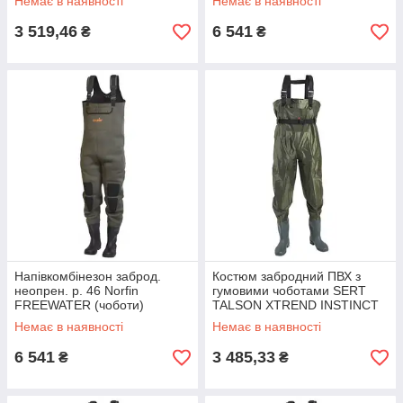
Немає в наявності
Немає в наявності
3 519,46
6 541
₴
₴
Напівкомбінезон заброд.
Костюм забродний ПВХ з
неопрен. р. 46 Norfin
гумовими чоботами SERT
FREEWATER (чоботи)
TALSON XTREND INSTINCT
(81250-46)
(42/43) - SETBH2025-42/43
Немає в наявності
Немає в наявності
6 541
3 485,33
₴
₴