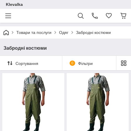
Klevalka
Товари та послуги
Одяг
Забродні костюми
Забродні костюми
Сортування
0
Фільтри