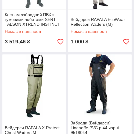
Костюм забродний ПВХ з
гумовими чоботами SERT
Вейдерси RAPALA EcoWear
TALSON XTREND INSTINCT
Reflection Waders (М)
(46/47) - SETBH2025-46/47
Немає в наявності
Немає в наявності
3 519,46
1 000
₴
₴
Заброди (Вейдерси)
Вейдерси RAPALA X-Protect
Lineaeffe PVC р.44 чорні
Chest Waders M
9518044