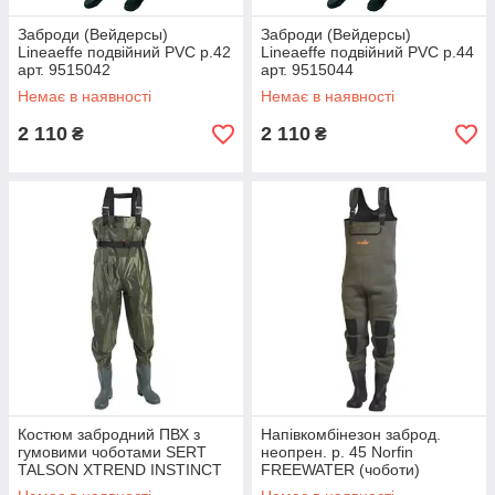
Заброди (Вейдерсы)
Заброди (Вейдерсы)
Lineaeffe подвійний PVC р.42
Lineaeffe подвійний PVC р.44
арт. 9515042
арт. 9515044
Немає в наявності
Немає в наявності
2 110
2 110
₴
₴
Костюм забродний ПВХ з
Напівкомбінезон заброд.
гумовими чоботами SERT
неопрен. р. 45 Norfin
TALSON XTREND INSTINCT
FREEWATER (чоботи)
(44/45) - SETBH2025-44/45
(81250-45)