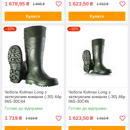
1 678,95
1 623,50
₴
₴
1 845 ₴
1 910 ₴
Купити
Купити
–10%
–15%
Чоботи Kolmax Long з
Чоботи Kolmax Long з
затягуючим коміром (-30) 44р
затягуючим коміром (-30) 46р
065-30С44
065-30С46
Готово до відправки
Готово до відправки
1 719
1 623,50
₴
₴
1 910 ₴
1 910 ₴