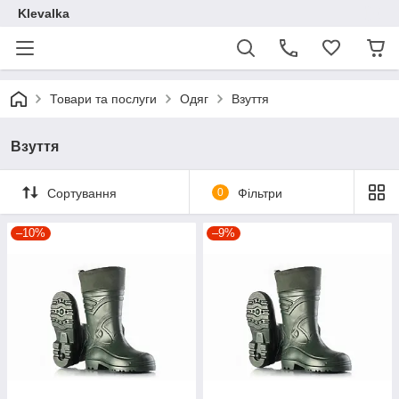
Klevalka
Товари та послуги
Одяг
Взуття
Взуття
Сортування
0
Фільтри
–10%
–9%