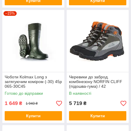
Купити
Купити
–15%
Чоботи Kolmax Long з
Черевики до заброд.
затягуючим коміром (-30) 45р
комбінезону NORFIN CLIFF
065-30С45
(підошва-гума) / 42
Готово до відправки
В наявності
1 649
5 719
₴
₴
1 940 ₴
Купити
Купити