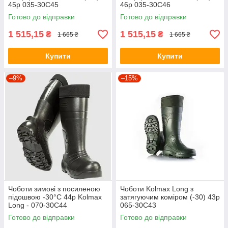
45р 035-30С45
46р 035-30С46
Готово до відправки
Готово до відправки
1 515,15
1 515,15
₴
₴
1 665 ₴
1 665 ₴
Купити
Купити
–9%
–15%
Чоботи зимові з посиленою
Чоботи Kolmax Long з
підошвою -30°C 44р Kolmax
затягуючим коміром (-30) 43р
Long - 070-30С44
065-30С43
Готово до відправки
Готово до відправки