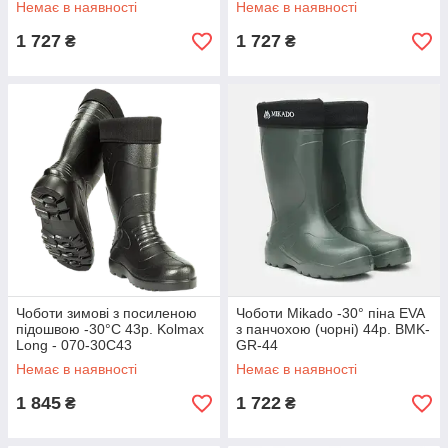
Немає в наявності
Немає в наявності
1 727
1 727
₴
₴
Чоботи зимові з посиленою
Чоботи Mikado -30° піна EVA
підошвою -30°C 43р. Kolmax
з панчохою (чорні) 44р. BMK-
Long - 070-30С43
GR-44
Немає в наявності
Немає в наявності
1 845
1 722
₴
₴