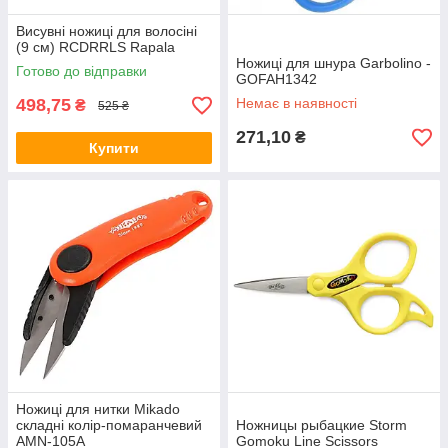
Висувні ножиці для волосіні
(9 см) RCDRRLS Rapala
Ножиці для шнура Garbolino -
Готово до відправки
GOFAH1342
498,75
Немає в наявності
₴
525 ₴
271,10
₴
Купити
Ножиці для нитки Mikado
складні колір-помаранчевий
Ножницы рыбацкие Storm
AMN-105A
Gomoku Line Scissors